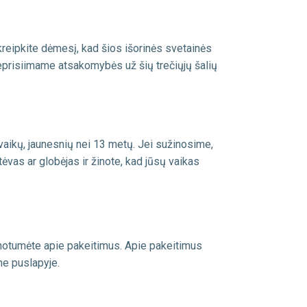
tkreipkite dėmesį, kad šios išorinės svetainės
eprisiimame atsakomybės už šių trečiųjų šalių
ikų, jaunesnių nei 13 metų. Jei sužinosime,
vas ar globėjas ir žinote, kad jūsų vaikas
žinotumėte apie pakeitimus. Apie pakeitimus
me puslapyje.