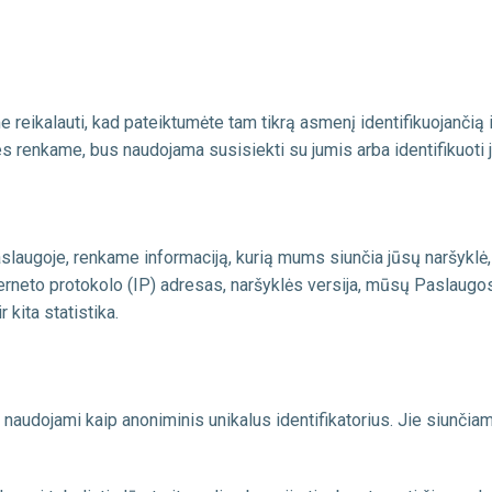
reikalauti, kad pateiktumėte tam tikrą asmenį identifikuojančią in
es renkame, bus naudojama susisiekti su jumis arba identifikuoti j
olaser
Pathfinder
stilė
Pathfinder
aslaugoje, renkame informaciją, kurią mums siunčia jūsų naršyklė
erneto protokolo (IP) adresas, naršyklės versija, mūsų Paslaugos
 kita statistika.
 naudojami kaip anoniminis unikalus identifikatorius. Jie siunčiami