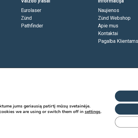
Vaizdo įrašai
Informacija
Eurolaser
Naujienos
Zünd
Zünd Webshop
Pathfinder
Apie mus
Kontaktai
Pagalba Klientam
tume jums geriausią patirtį mūsų svetainėje.
cookies we are using or switch them off in
settings
.