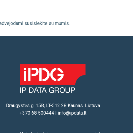
 nedvejodami susisiekite su mumis.
Draugystės g. 15B, LT-512 28 Kaunas. Lietuva
+370 68 500444
|
info@ipdata.lt