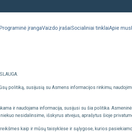
Programinė įranga
Vaizdo įrašai
Socialiniai tinklai
Apie mus
PASLAUGA.
ų politiką, susijusią su Asmens informacijos rinkimu, naudojimu 
ama ir naudojama informacija, susijusi su šia politika. Asmeninė
 niekuo nesidalinsime, išskyrus atvejus, aprašytus šioje privatumo
s reikšmes kaip ir mūsų taisyklėse ir sąlygose, kurios pasiekiam