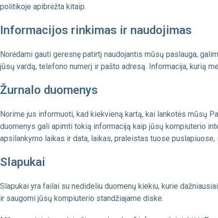
politikoje apibrėžta kitaip.
Informacijos rinkimas ir naudojimas
Tekstilė
Norėdami gauti geresnę patirtį naudojantis mūsų paslauga, galime 
jūsų vardą, telefono numerį ir pašto adresą. Informacija, kurią m
Zünd
Eur
Žurnalo duomenys
S3
Tek
G3
Norime jus informuoti, kad kiekvieną kartą, kai lankotės mūsų P
D3
duomenys gali apimti tokią informaciją kaip jūsų kompiuterio int
apsilankymo laikas ir data, laikas, praleistas tuose puslapiuose, ir
Slapukai
Slapukai yra failai su nedideliu duomenų kiekiu, kurie dažniausiai
ir saugomi jūsų kompiuterio standžiajame diske.