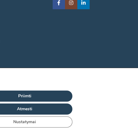
s
Priimti
Atmesti
Nustatymai