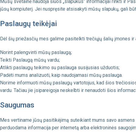
Mūsų svetainė naudoja šiuos „slapukus“ informacijai rinkti ir Pasl
jūsų kompiuterį. Jei nuspręsite atsisakyti mūsų slapukų, gali bū
Paslaugų teikėjai
Dėl šių priežasčių mes galime pasitelkti trečiųjų šalių įmones ir
Norint palengvinti mūsų paslaugą;
Teikti Paslaugą mūsų vardu;
Atlikti paslaugų teikimo su paslauga susijusias užduotis;
Padėti mums analizuoti, kaip naudojamasi mūsų paslauga.
Norime informuoti mūsų paslaugų vartotojus, kad šios trečiosios 
vardu. Tačiau jie įsipareigoja neskelbti ir nenaudoti šios informa
Saugumas
Mes vertiname jūsų pasitikėjimą suteikiant mums savo asmens du
perduodama informacija per internetą arba elektroninės saugojim