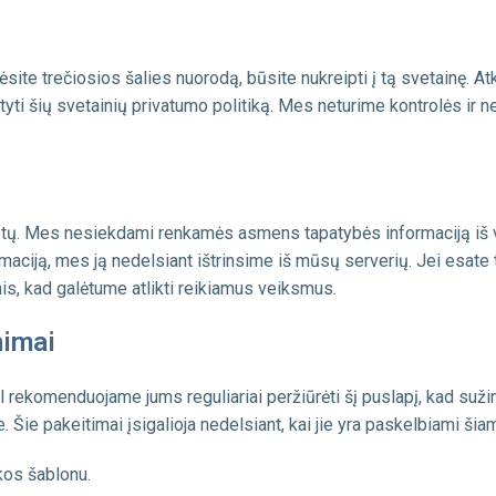
ėsite trečiosios šalies nuorodą, būsite nukreipti į tą svetainę. A
i šių svetainių privatumo politiką. Mes neturime kontrolės ir n
ų. Mes nesiekdami renkamės asmens tapatybės informaciją iš va
ciją, mes ją nedelsiant ištrinsime iš mūsų serverių. Jei esate tė
s, kad galėtume atlikti reikiamus veiksmus.
nimai
ėl rekomenduojame jums reguliariai peržiūrėti šį puslapį, kad su
Šie pakeitimai įsigalioja nedelsiant, kai jie yra paskelbiami šia
kos šablonu.