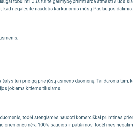
augai tobulinti. Jūs turite galimybę priimti arba atmesti šiuos sl
ti, kad negalėsite naudotis kai kuriomis mūsų Paslaugos dalimis.
 asmenis:
šalys turi prieigą prie jūsų asmens duomenų. Tai daroma tam, kad
cijos jokiems kitiems tikslams.
omenis, todėl stengiamės naudoti komerciškai priimtinas priemo
o priemonės nėra 100% saugios ir patikimos, todėl mes negalime 