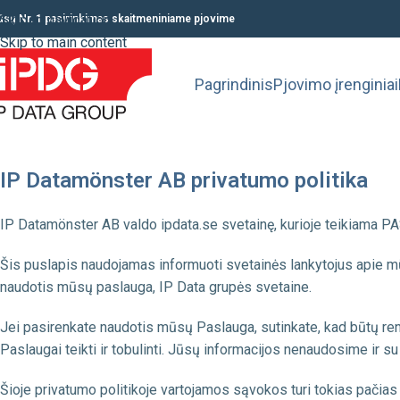
Skip to navigation
ūsų Nr. 1 pasirinkimas skaitmeniniame pjovime
Skip to main content
Pagrindinis
Pjovimo įrenginiai
IP Datamönster AB privatumo politika
IP Datamönster AB valdo ipdata.se svetainę, kurioje teikiama 
Šis puslapis naudojamas informuoti svetainės lankytojus apie mūs
naudotis mūsų paslauga, IP Data grupės svetaine.
Jei pasirenkate naudotis mūsų Paslauga, sutinkate, kad būtų renk
Paslaugai teikti ir tobulinti. Jūsų informacijos nenaudosime ir su
Šioje privatumo politikoje vartojamos sąvokos turi tokias pačia