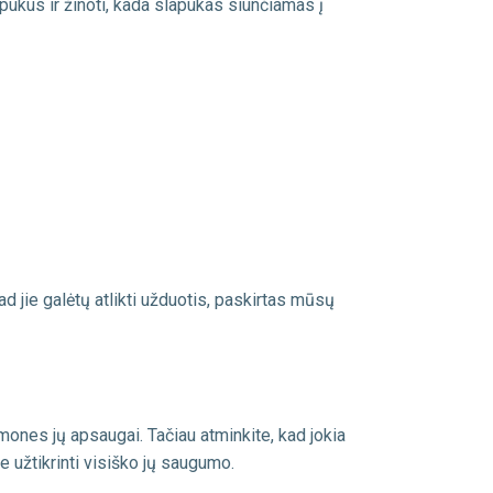
apukus ir žinoti, kada slapukas siunčiamas į
 jie galėtų atlikti užduotis, paskirtas mūsų
nes jų apsaugai. Tačiau atminkite, kad jokia
užtikrinti visiško jų saugumo.