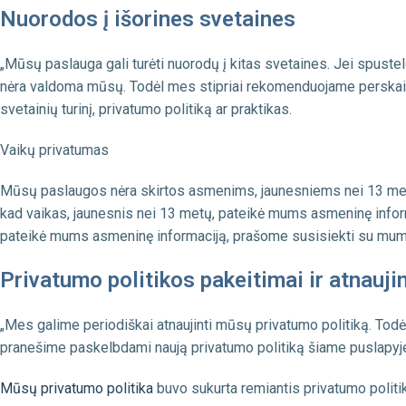
Nuorodos į išorines svetaines
„Mūsų paslauga gali turėti nuorodų į kitas svetaines. Jei spustel
nėra valdoma mūsų. Todėl mes stipriai rekomenduojame perskaityt
svetainių turinį, privatumo politiką ar praktikas.
Vaikų privatumas
Mūsų paslaugos nėra skirtos asmenims, jaunesniems nei 13 met
kad vaikas, jaunesnis nei 13 metų, pateikė mums asmeninę informa
pateikė mums asmeninę informaciją, prašome susisiekti su mumi
Privatumo politikos pakeitimai ir atnauji
„Mes galime periodiškai atnaujinti mūsų privatumo politiką. Tod
pranešime paskelbdami naują privatumo politiką šiame puslapyje. 
Mūsų privatumo politika
buvo sukurta remiantis privatumo politi