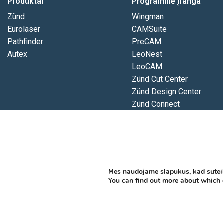
Produktai
Programinė įranga
Zünd
Wingman
Eurolaser
CAMSuite
Pathfinder
PreCAM
Autex
LeoNest
LeoCAM
Zünd Cut Center
Zünd Design Center
Zünd Connect
MindCUT
Connect
Database
Position
Picture
Mes naudojame slapukus, kad suteik
iDigit
You can find out more about which 