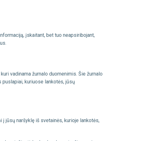
formaciją, įskaitant, bet tuo neapsiribojant,
us.
, kuri vadinama žurnalo duomenimis. Šie žurnalo
 puslapiai, kuriuose lankotės, jūsų
 į jūsų naršyklę iš svetainės, kurioje lankotės,